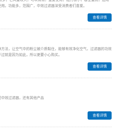
较多，它风量较大，可以清洁，重复使用，阻力很小，容尘量高，适用
使用。功能多，范围广，中效过滤器深受消费者们喜爱。
查看详情
种方法，让空气中的粉尘被介质黏住，能够有效净化空气，过滤器的功效
不过就是因为如此，所以更要小心购买。
查看详情
是中效过滤器，还有其他产品
查看详情