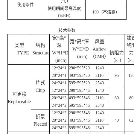
（
℃
）
使用条件
使用瞬间最高温度
100
（不洁露）
（
%RH
）
技术参数
宽*高*
建
宽*高*深
风量
类型
结构
深
终
W*H*D
Airflow
TYPE
Structure
W*H*D
初阻力
力
(mm)
（
）
CMH
(inch)
（
）
（
Pa
Pa
12*24*1
290*595*20
1240
20*24*1
493*595*20
2110
95
12
片式
24*24*1
595*595*20
2540
Chip
12*24*2
290*595*46
1240
可更换
20*24*2
493*595*46
2110
60
80
Replaceable
24*24*2
595*595*46
2540
12*24*2
290*595*46
1240
折景
20*24*2
493*595*46
2110
40
62
Pleated
24*24*2
595*595*46
2540