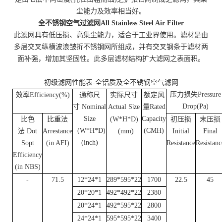
尘能力及效率相当好。
全不锈钢空气过滤网All Stainless Steel Air Filter
此滤网具有低压损、高集尘能力，适合于工业界使用。滤材是由
多层交叉纵横波浪皱折不锈钢网所组成，并有交叉钢条于滤材两
面补强，增加其坚固性。此多层滤材结构扩大滤网之表面积。
初级滤网性能表-全铝质及全不锈钢空气滤网
压力损失Pressure
效率Efficiency(%)
通称尺
实际尺寸
额定风
Drop(Pa)
寸 Nominal
Actual S
ze
量Rated
i
Size
Capacity
比色
比重法
(W*H*D)
初压损
末压损
(W*H*D)
(CMH)
法 Dot
Arrestance
(mm)
Initial
Final
(inch)
Sopt
(in AFI)
Resistance
Resistanc
Efficiency
(in NBS)
-
71.5
12*24*1
289*595*22
1700
22.5
45
20*20*1
492*492*22
2380
20*24*1
492*595*22
2800
24*24*1
595*595*22
3400